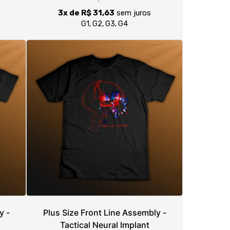
y -
Plus Size Front Line Assembly -
Tactical Neural Implant
R$ 94,90
R$ 99,90
3x de R$ 31,63
sem juros
G1, G2, G3, G4