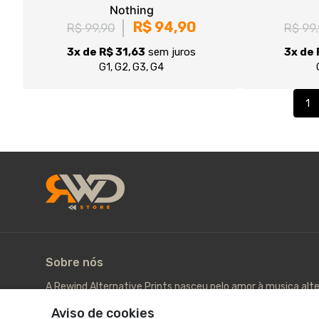
Sobre nós
A Rewind Alternative Prints nasceu pelo amor à musica alt
Web Radio. Acesse www.fwr.radio.
© Dados do vendedor: CPF 262.214.788-04 - rwdaltprint@
Acompanhe-nos:
Aviso de cookies