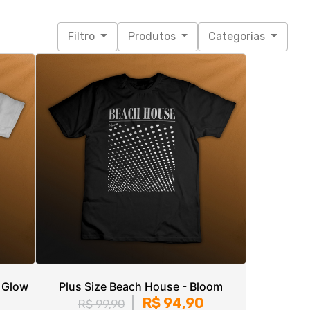
 Glow
Plus Size Beach House - Bloom
R$ 94,90
R$ 99,90
3x de R$ 31,63
sem juros
G1, G2, G3, G4