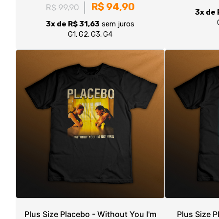
Plus Size Placebo - Without You I'm
Plus Size P
Nothing
R$ 94,90
R$ 99,90
R$ 99
3x de R$ 31,63
sem juros
3x de 
G1, G2, G3, G4
1