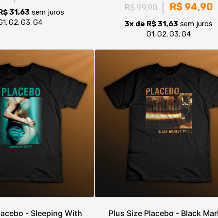
lacebo - Sleeping With
Plus Size Placebo - Black Mar
Ghosts
Music
R$ 94,90
R$ 94,90
,90
R$ 99,90
R$ 31,63
sem juros
3x de R$ 31,63
sem juros
G1, G2, G3, G4
G1, G2, G3, G4
2
3
4
5
6
7
8
9
10
11
»