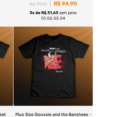
ket
Plus Size Siouxsie and the Banshees -
Tinderbox
R$ 99,90
3x de R$ 33,30
sem juros
G1, G2, G3, G4
>|