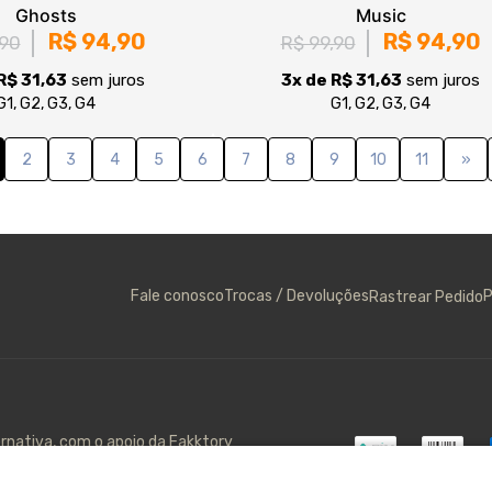
Fale conosco
Trocas / Devoluções
P
Rastrear Pedido
ernativa, com o apoio da Fakktory
gmail.com