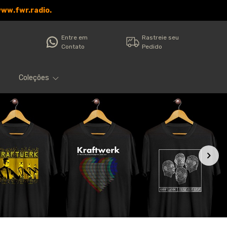
www.fwr.radio.
Entre em
Rastreie seu
Contato
Pedido
Coleçôes
Filtro
Produtos
Categorias