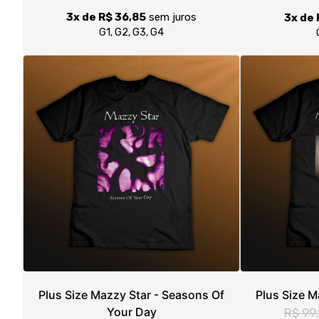
Plus Size Mazzy Star - Seasons Of
Plus Size M
Your Day
R$ 99
R$ 94,90
R$ 99,90
3x de 
3x de R$ 31,63
sem juros
G1, G2, G3, G4