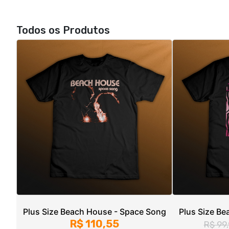
Plus Size Beach House - Space Song
Plus Size B
R$ 110,55
R$ 99
3x de R$ 36,85
sem juros
3x de 
G1, G2, G3, G4