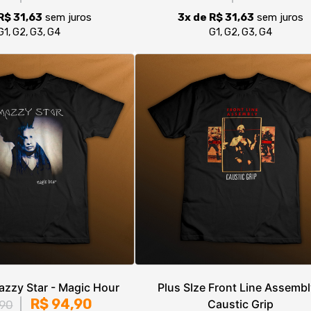
azzy Star - Magic Hour
Plus SIze Front Line Assembl
R$ 94,90
Caustic Grip
,90
R$ 94,90
R$ 99,90
R$ 31,63
sem juros
G1, G2, G3, G4
3x de R$ 31,63
sem juros
G1, G2, G3, G4