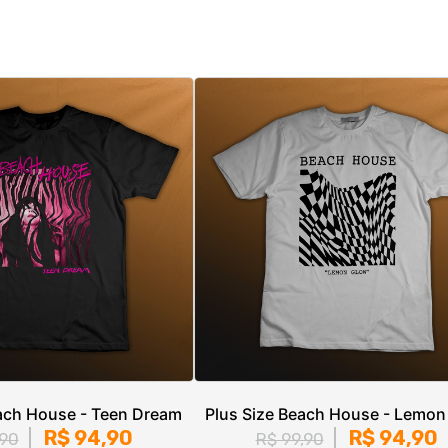
each House - Teen Dream
Plus Size Beach House - Lemon
R$ 94,90
R$ 94,90
,90
R$ 99,90
R$ 31,63
sem juros
3x de R$ 31,63
sem juros
G1, G2, G3, G4
G1, G2, G3, G4