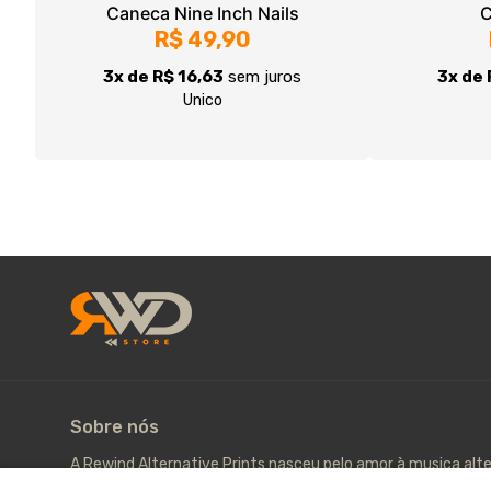
Sobre nós
A Rewind Alternative Prints nasceu pelo amor à musica alt
Web Radio. Acesse www.fwr.radio.
© Dados do vendedor: CPF 262.214.788-04 - rwdaltprint@
Acompanhe-nos: