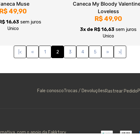
Fale conosco
Trocas / Devoluções
P
Rastrear Pedido
ernativa, com o apoio da Fakktory
gmail.com