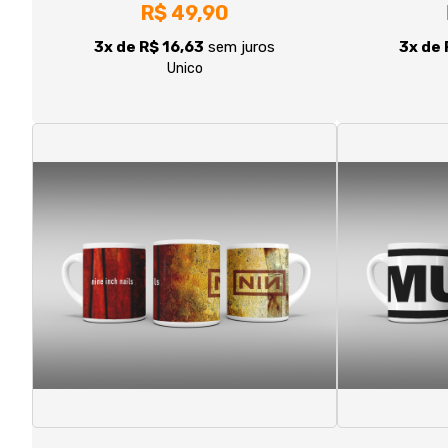
Caneca Nine Inch Nails
C
R$ 49,90
3x de R$ 16,63
sem juros
3x de 
Unico