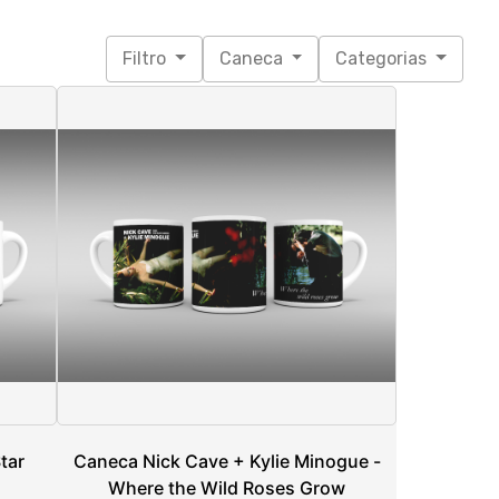
tar
Caneca Nick Cave + Kylie Minogue -
Where the Wild Roses Grow
R$ 49,90
3x de R$ 16,63
sem juros
Unico