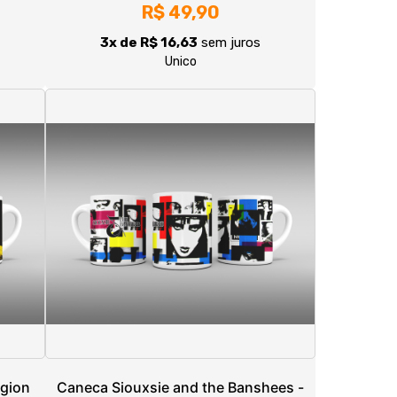
igion
Caneca Siouxsie and the Banshees -
Once Upon a Time
R$ 49,90
3x de R$ 16,63
sem juros
Unico