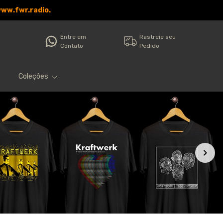
www.fwr.radio.
Entre em
Rastreie seu
Contato
Pedido
Coleçôes
Filtro
Caneca
Categorias