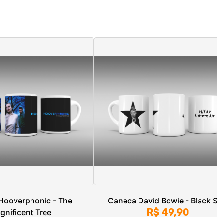
Hooverphonic - The
Caneca David Bowie - Black S
R$ 49,90
gnificent Tree
R$ 49,90
3x de R$ 16,63
sem juros
Unico
R$ 16,63
sem juros
Unico