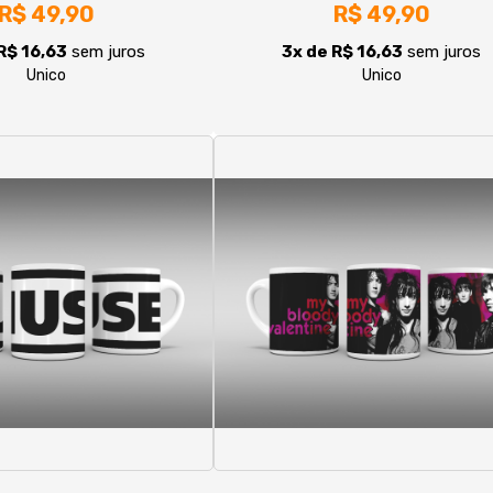
aneca Muse
Caneca My Bloody Valentine
R$ 49,90
Loveless
R$ 49,90
R$ 16,63
sem juros
Unico
3x de R$ 16,63
sem juros
Unico
|<
«
1
2
3
4
5
»
>|