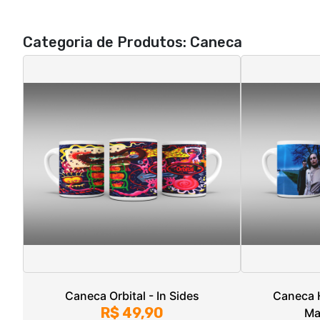
Caneca Orbital - In Sides
Caneca 
R$ 49,90
Ma
3x de R$ 16,63
sem juros
Unico
3x de 