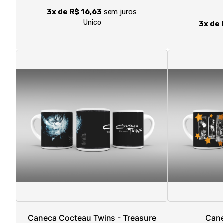
Caneca Cocteau Twins - Treasure
Cane
R$ 49,90
3x de R$ 16,63
sem juros
3x de 
Unico