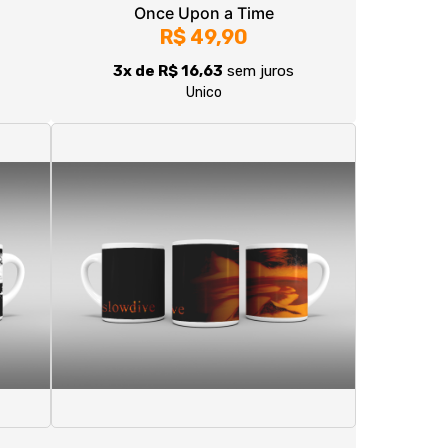
 -
Caneca Slowdive - Just for a Day
R$ 49,90
3x de R$ 16,63
sem juros
Unico