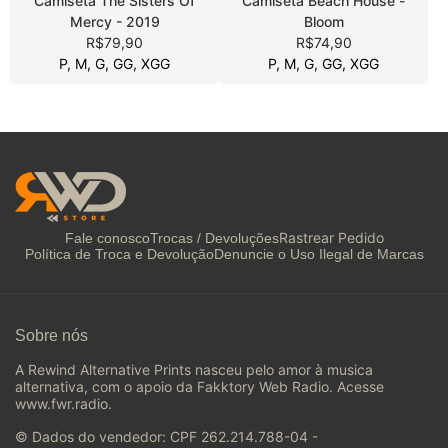
Camiseta The Sisters Of
Camiseta Beach House -
Mercy - 2019
Bloom
R$79,90
R$74,90
P, M, G, GG, XGG
P, M, G, GG, XGG
Rastrear Pedido
Fale conosco
Trocas / Devoluções
Política de Troca e Devolução
Denuncie o Uso Ilegal de Marcas
Sobre nós
A Rewind Alternative Prints nasceu pelo amor à musica
alternativa, com o apoio da Fakktory Web Radio. Acesse
www.fwr.radio.
© Dados do vendedor: CPF 262.214.788-04 -