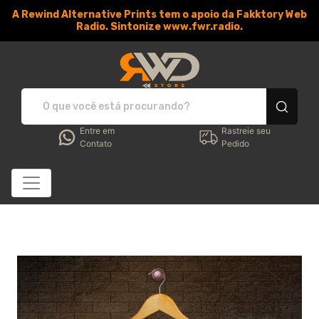
A Rewind Alternative Prints tem o apoio da Fakktory Web
Radio. Sintonize www.fwr.radio.
RWD Store - Camisetas e 
Entre em
Rastreie seu
Contato
Pedido