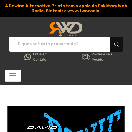
A Rewind Alternative Prints tem o apoio da Fakktory Web
Radio. Sintonize www.fwr.radio.
RWD Store - Camisetas e 
Entre em
Rastreie seu
Contato
Pedido