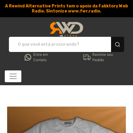
A Rewind Alternative Prints tem o apoio da Fakktory Web
Radio. Sintonize www.fwr.radio.
RWD Store - Camisetas e 
Entre em
Rastreie seu
Contato
Pedido