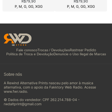
R$79,90
R$79,90
P, M, G, GG, XGG
P, M, G, GG, XGG
Rastrear Pedido
Fale conosco
Trocas / Devoluções
Política de Troca e Devolução
Denuncie o Uso Ilegal de Marcas
Sobre nós
A Rewind Alternative Prints nasceu pelo amor à musica
alternativa, com o apoio da Fakktory Web Radio. Acesse
www.fwr.radio.
© Dados do vendedor: CPF 262.214.788-04 -
rwdaltprint@gmail.com