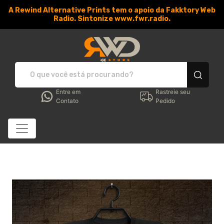
A Rewind Alternative Prints tem o apoio da Fakktory Web
Radio. Sintonize www.fwr.radio.
RWD Store - Camisetas e 
Entre em
Rastreie seu
Contato
Pedido