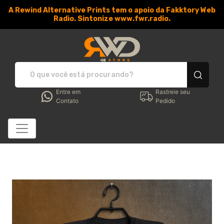
A Rewind Alternative Prints tem o apoio da Fakktory Web
Radio. Sintonize www.fwr.radio.
RWD Store - Camisetas e 
Entre em
Rastreie seu
Contato
Pedido