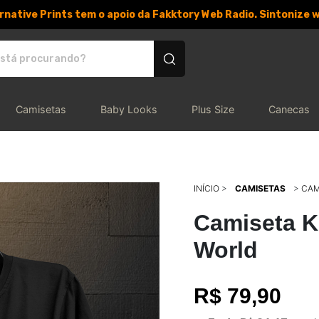
rnative Prints tem o apoio da Fakktory Web Radio. Sintonize 
 personalizados
Camisetas
Baby Looks
Plus Size
Canecas
INÍCIO
>
CAMISETAS
>
CAM
Camiseta K
World
R$ 79,90