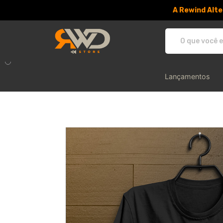
A Rewind Alte
RWD Store - Camisetas e produtos
Lançamentos