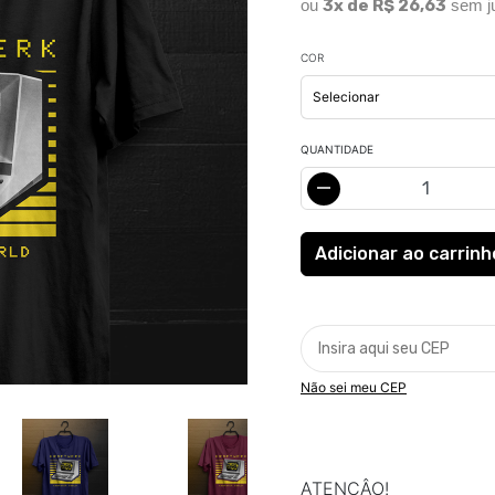
ou
3x de R$ 26,63
sem j
COR
QUANTIDADE
Não sei meu CEP
ATENÇÂO!