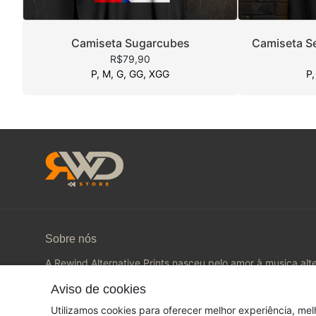
Camiseta Sugarcubes
Camiseta Sel
R$79,90
P, M, G, GG, XGG
P,
Sobre nós
A Rewind Alternative Prints nasceu pelo amor à musica alt
Web Radio. Acesse www.fwr.radio.
Aviso de cookies
© Dados do vendedor: CPF 262.214.788-04 - rwdaltprin
Utilizamos cookies para oferecer melhor experiência, mel