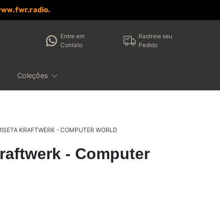
www.fwr.radio.
Entre em
Rastreie seu
Contato
Pedido
Coleçôes
ISETA KRAFTWERK - COMPUTER WORLD
raftwerk - Computer