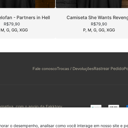
ofan - Partners in Hell
Camiseta She Wants Reven
R$79,90
R$79,90
 M, G, GG, XGG
P, M, G, GG, XGG
Rastrear Pedido
Fale conosco
Trocas / Devoluções
Po
ernativa, com o apoio da Fakktory
t@gmail.com
horar o desempenho, analisar como você interage em nosso site e per