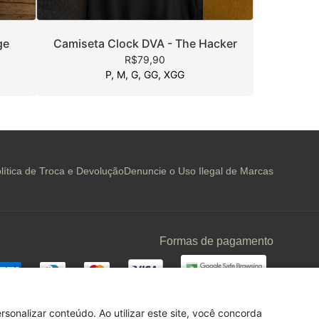
ge
Camiseta Clock DVA - The Hacker
R$79,90
P, M, G, GG, XGG
lítica de Troca e Devolução
Denuncie o Uso Ilegal de Marcas
Formas de pagamento
sonalizar conteúdo. Ao utilizar este site, você concorda