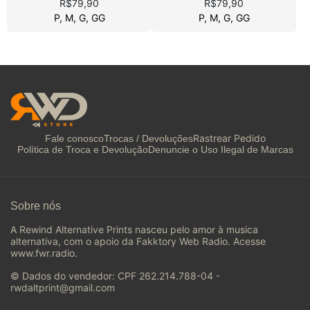
R$79,90
R$79,90
P, M, G, GG
P, M, G, GG
Rastrear Pedido
Fale conosco
Trocas / Devoluções
Política de Troca e Devolução
Denuncie o Uso Ilegal de Marcas
Sobre nós
A Rewind Alternative Prints nasceu pelo amor à musica
alternativa, com o apoio da Fakktory Web Radio. Acesse
www.fwr.radio.
© Dados do vendedor: CPF 262.214.788-04 -
rwdaltprint@gmail.com