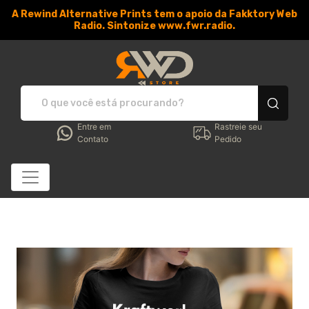
A Rewind Alternative Prints tem o apoio da Fakktory Web
Radio. Sintonize www.fwr.radio.
RWD Store - Camisetas e 
Entre em
Rastreie seu
Contato
Pedido