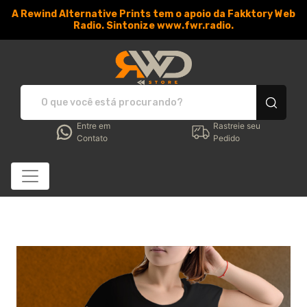
A Rewind Alternative Prints tem o apoio da Fakktory Web
Radio. Sintonize www.fwr.radio.
RWD Store - Camisetas e 
Entre em
Rastreie seu
Contato
Pedido