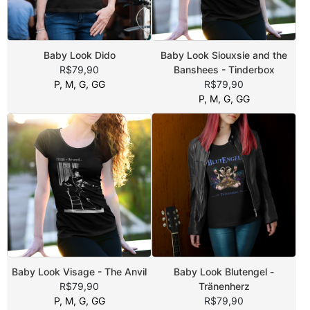
Baby Look Dido
Baby Look Siouxsie and the
R$79,90
Banshees - Tinderbox
P, M, G, GG
R$79,90
P, M, G, GG
Baby Look Visage - The Anvil
Baby Look Blutengel -
R$79,90
Tränenherz
P, M, G, GG
R$79,90