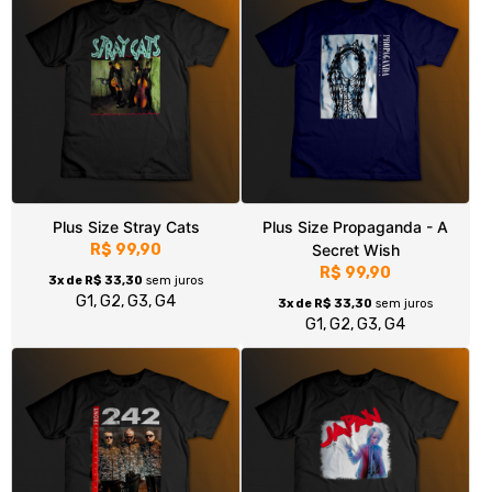
Plus Size Front 242
Plus Size Japan - Quiet Life
R$ 99,90
R$ 99,90
3x de R$ 33,30
sem juros
3x de R$ 33,30
sem juros
G1, G2, G3, G4
G1, G2, G3, G4
Plus Size David Bowie - Black
Plus Size David Bowie - Black
Star
Star II