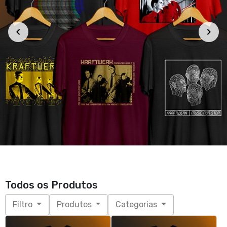
Plus Size Stray Cats
Plus Size Propaganda - A
R$ 99,90
Secret Wish
R$ 99,90
3x de R$ 33,30
sem juros
G1, G2, G3, G4
3x de R$ 33,30
sem juros
G1, G2, G3, G4