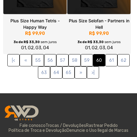
Sobre nós
A Rewind Alternative Prints nasceu pelo amor à musica
alternativa, com o apoio da Fakktory Web Radio. Acesse
www.fwr.radio.
© Dados do vendedor: CPF 262.214.788-04 -
rwdaltprint@gmail.com
Formas de pagamento
Acompanhe-nos: