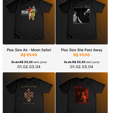
Plus Size Human Tetris -
Plus Size Selofan - Partners in
Happy Way
Hell
R$ 99,90
R$ 99,90
3x de R$ 33,30
sem juros
3x de R$ 33,30
sem juros
G1, G2, G3, G4
G1, G2, G3, G4
|<
«
55
56
57
58
59
60
61
62
63
64
65
»
>|
Fale conosco
Trocas / Devoluções
Rastrear Pedido
Política de Troca e Devolução
Denuncie o Uso Ilegal de Marcas