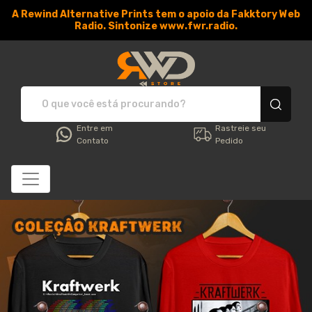
A Rewind Alternative Prints tem o apoio da Fakktory Web
Radio. Sintonize www.fwr.radio.
RWD Store - Camisetas e 
Entre em
Rastreie seu
Contato
Pedido
Todos os Produtos
Filtro
Produtos
Categorias