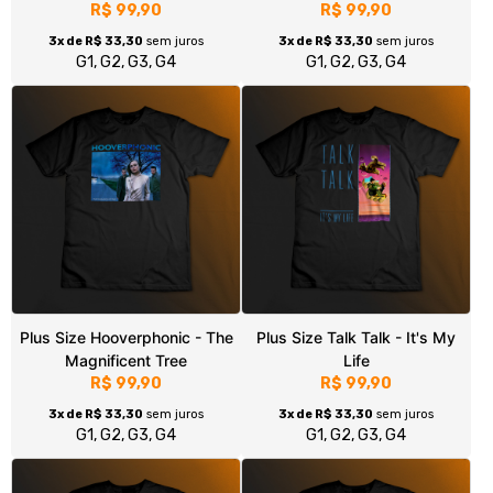
Plus Size Air - Moon Safari
Plus Size She Past Away
R$ 99,90
R$ 99,90
3x de R$ 33,30
sem juros
3x de R$ 33,30
sem juros
G1, G2, G3, G4
G1, G2, G3, G4